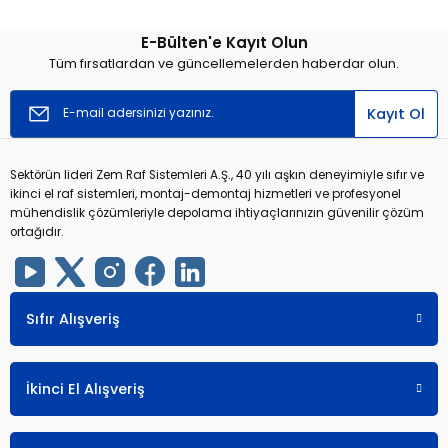
E-Bülten'e Kayıt Olun
r
r
Tüm fırsatlardan ve güncellemelerden haberdar olun.
u
er
Kayıt Ol
u
Sektörün lideri Zem Raf Sistemleri A.Ş., 40 yılı aşkın deneyimiyle sıfır ve
ikinci el raf sistemleri, montaj-demontaj hizmetleri ve profesyonel
mühendislik çözümleriyle depolama ihtiyaçlarınızın güvenilir çözüm
ortağıdır.
r
Sıfır Alışveriş
İkinci El Alışveriş