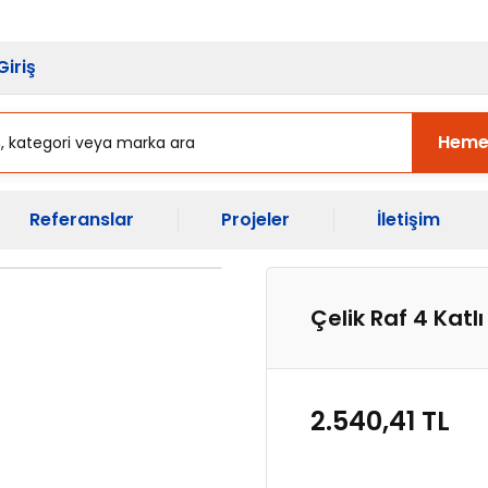
sı Başladı.
Ekipman Yenileme Zama
Giriş
Heme
Referanslar
Projeler
İletişim
Çelik Raf 4 Katl
2.540,41 TL