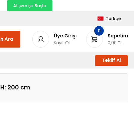
nı
Alışverişe Başla
Türkçe
0
Üye Girişi
Sepetim
n Ara
Kayıt Ol
0,00 TL
Teklif Al
ı H: 200 cm