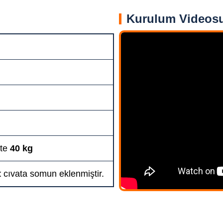
Kurulum Videos
kte
40 kg
t
cıvata somun eklenmiştir.