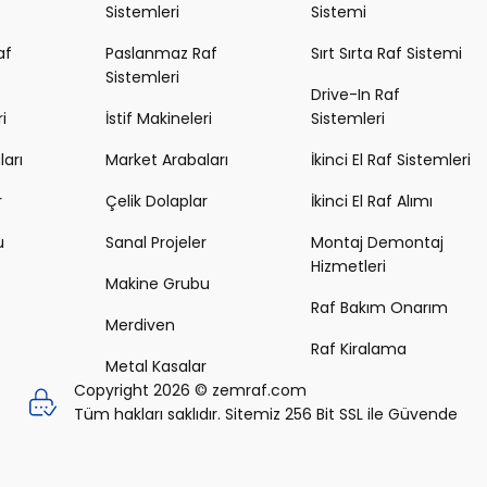
Sistemleri
Sistemi
af
Paslanmaz Raf
Sırt Sırta Raf Sistemi
Sistemleri
Drive-In Raf
i
İstif Makineleri
Sistemleri
arı
Market Arabaları
İkinci El Raf Sistemleri
r
Çelik Dolaplar
İkinci El Raf Alımı
u
Sanal Projeler
Montaj Demontaj
Hizmetleri
Makine Grubu
Raf Bakım Onarım
Merdiven
Raf Kiralama
Metal Kasalar
Copyright 2026 © zemraf.com
Tüm hakları saklıdır. Sitemiz 256 Bit SSL ile Güvende