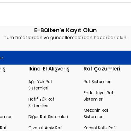
Bu ürüne ilk yorumu siz yapın!
E-Bülten'e Kayıt Olun
Tüm fırsatlardan ve güncellemelerden haberdar olun.
Yorum Yaz
riş
İkinci El Alışveriş
Raf Çözümleri
Ağır Yük Raf
Raf Sistemleri
Sistemleri
Endüstriyel Raf
Hafif Yük Raf
Sistemleri
Sistemleri
Mezanin Raf
temleri
Diğer Raf Sistemleri
Sistemleri
 Raf
Civatalı Arşiv Raf
Konsol Kollu Raf