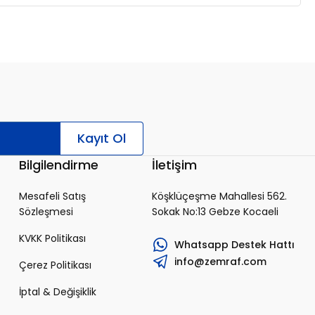
Kayıt Ol
Bilgilendirme
İletişim
Mesafeli Satış
Köşklüçeşme Mahallesi 562.
Sözleşmesi
Sokak No:13 Gebze Kocaeli
KVKK Politikası
Whatsapp Destek Hattı
info@zemraf.com
Çerez Politikası
İptal & Değişiklik