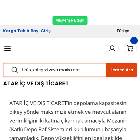
2026 Kampanyası Başladı.
Ekipman Yenileme
Geri Dön
Geri Dön
Geri Dön
Geri Dön
Geri Dön
Zamanı
Alışverişe Başla
riş
şveriş
Haberler
Kargo Takibi
Bayi Giriş
Türkçe
Sistemleri
Sistemleri
lımı
Sistemleri
Bizden Haberler
Sistemleri
Sistemleri
ları
taj Hizmetleri
 Yük Raf Sistemleri
Basında Biz
Hemen Ara
temleri
temleri
izmetleri
ipmanları
Blog
ATAR İÇ VE DIŞ TİCARET
 Raf Sistemleri
 Raf Sistemleri
arım Hizmetleri
arı Güvenlik Aparatları
ATAR İÇ VE DIŞ TİCARET’in depolama kapasitesini
f Sistemleri
ları
eri
dikey yönde maksimize etmek ve mevcut alanın
verimliliğini iki katına çıkarmak amacıyla Mezanin
rı
ri
(Katlı) Depo Raf Sistemleri kurulumunu başarıyla
tamamladık. Depo yüksekliğini en ideal şekilde
ları
ları