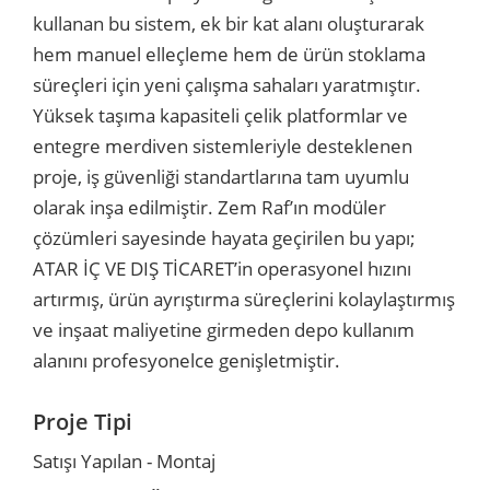
kullanan bu sistem, ek bir kat alanı oluşturarak
hem manuel elleçleme hem de ürün stoklama
r
r
süreçleri için yeni çalışma sahaları yaratmıştır.
u
er
Yüksek taşıma kapasiteli çelik platformlar ve
entegre merdiven sistemleriyle desteklenen
u
proje, iş güvenliği standartlarına tam uyumlu
olarak inşa edilmiştir. Zem Raf’ın modüler
çözümleri sayesinde hayata geçirilen bu yapı;
ATAR İÇ VE DIŞ TİCARET’in operasyonel hızını
artırmış, ürün ayrıştırma süreçlerini kolaylaştırmış
ve inşaat maliyetine girmeden depo kullanım
r
alanını profesyonelce genişletmiştir.
Proje Tipi
Satışı Yapılan - Montaj