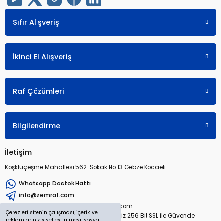
Sıfır Alışveriş
İkinci El Alışveriş
Raf Çözümleri
Bilgilendirme
İletişim
Köşklüçeşme Mahallesi 562. Sokak No:13 Gebze Kocaeli
Whatsapp Destek Hattı
info@zemraf.com
Copyright 2026 © zemraf.com
Çerezleri sitenin çalışması, içerik ve
Tüm hakları saklıdır. Sitemiz 256 Bit SSL ile Güvende
reklamların kişiselleştirilmesi, sosyal