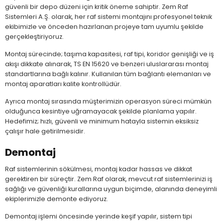
güvenli bir depo düzeni için kritik öneme sahiptir. Zem Raf
Sistemleri A.Ş. olarak, her raf sistemi montajını profesyonel teknik
r
r
ekibimizle ve önceden hazırlanan projeye tam uyumlu şekilde
gerçekleştiriyoruz.
u
er
Montaj sürecinde; taşıma kapasitesi, raf tipi, koridor genişliği ve iş
akışı dikkate alınarak, TS EN 15620 ve benzeri uluslararası montaj
standartlarına bağlı kalınır. Kullanılan tüm bağlantı elemanları ve
u
montaj aparatları kalite kontrollüdür.
Ayrıca montaj sırasında müşterimizin operasyon süreci mümkün
olduğunca kesintiye uğramayacak şekilde planlama yapılır.
Hedefimiz; hızlı, güvenli ve minimum hatayla sistemin eksiksiz
çalışır hale getirilmesidir.
Demontaj
r
Raf sistemlerinin sökülmesi, montaj kadar hassas ve dikkat
gerektiren bir süreçtir. Zem Raf olarak, mevcut raf sistemlerinizi iş
sağlığı ve güvenliği kurallarına uygun biçimde, alanında deneyimli
ekiplerimizle demonte ediyoruz.
Demontaj işlemi öncesinde yerinde keşif yapılır, sistem tipi