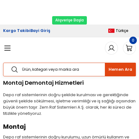
2026 Kampanyası Başladı.
Ekipman Yenileme
Geri Dön
Geri Dön
Geri Dön
Geri Dön
Geri Dön
Zamanı
Alışverişe Başla
riş
şveriş
Haberler
Kargo Takibi
Bayi Giriş
Türkçe
0
Sistemleri
Sistemleri
lımı
Sistemleri
Bizden Haberler
Sistemleri
Sistemleri
ları
taj Hizmetleri
 Yük Raf Sistemleri
Basında Biz
Hemen Ara
temleri
temleri
izmetleri
ipmanları
Blog
Montaj Demontaj Hizmetleri
 Raf Sistemleri
 Raf Sistemleri
arım Hizmetleri
arı Güvenlik Aparatları
Depo raf sistemlerinin doğru şekilde kurulması ve gerektiğinde
güvenli şekilde sökülmesi, işletme verimliliği ve iş sağlığı açısından
f Sistemleri
ları
eri
büyük önem taşır. Zem Raf Sistemleri A.Ş. olarak, her iki süreci de
titizlikle yönetiyoruz.
rı
ri
Montaj
Depo raf sistemlerinin doğru kurulumu, uzun ömürlü kullanım ve
ları
ları