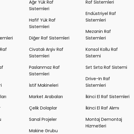
Ağır Yük Raf
Raf Sistemleri
Sistemleri
Endüstriyel Raf
Hafif Yük Raf
Sistemleri
Sistemleri
Mezanin Raf
temleri
Diğer Raf Sistemleri
Sistemleri
 Raf
Civatalı Arşiv Raf
Konsol Kollu Raf
Sistemleri
Sistemi
af
Paslanmaz Raf
Sırt Sırta Raf Sistemi
Sistemleri
Drive-In Raf
i
İstif Makineleri
Sistemleri
arı
Market Arabaları
İkinci El Raf Sistemleri
r
Çelik Dolaplar
İkinci El Raf Alımı
u
Sanal Projeler
Montaj Demontaj
Hizmetleri
Makine Grubu