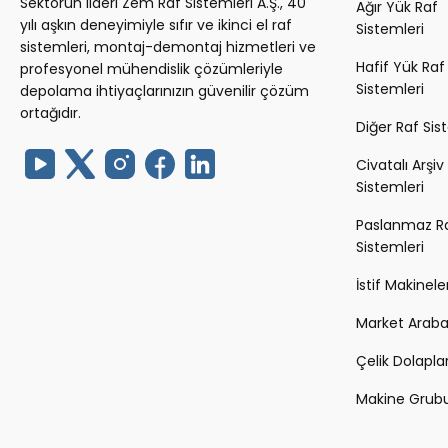
Sektörün lideri Zem Raf Sistemleri A.Ş., 40
Ağır Yük Raf
yılı aşkın deneyimiyle sıfır ve ikinci el raf
Sistemleri
sistemleri, montaj-demontaj hizmetleri ve
Hafif Yük Raf
profesyonel mühendislik çözümleriyle
Sistemleri
depolama ihtiyaçlarınızın güvenilir çözüm
ortağıdır.
Diğer Raf Sis
Civatalı Arşiv
Sistemleri
Paslanmaz R
Sistemleri
İstif Makineler
Market Arabal
Çelik Dolapla
Makine Grub