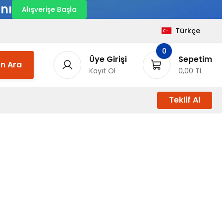
nı
Alışverişe Başla
Türkçe
0
Üye Girişi
Sepetim
n Ara
Kayıt Ol
0,00 TL
Teklif Al