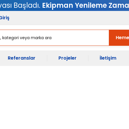
sı Başladı.
Ekipman Yenileme Zama
Giriş
Heme
Referanslar
Projeler
İletişim