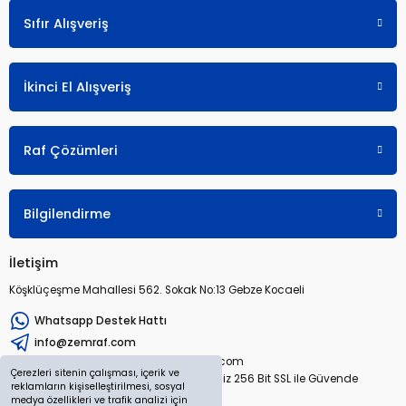
Sıfır Alışveriş
İkinci El Alışveriş
Raf Çözümleri
Bilgilendirme
İletişim
Köşklüçeşme Mahallesi 562. Sokak No:13 Gebze Kocaeli
Whatsapp Destek Hattı
info@zemraf.com
Copyright 2026 © zemraf.com
Çerezleri sitenin çalışması, içerik ve
Tüm hakları saklıdır. Sitemiz 256 Bit SSL ile Güvende
reklamların kişiselleştirilmesi, sosyal
medya özellikleri ve trafik analizi için