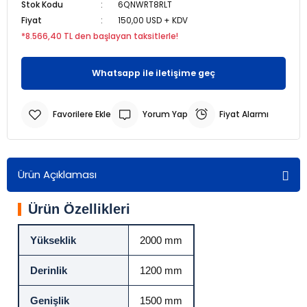
Stok Kodu
6QNWRT8RLT
Fiyat
150,00 USD + KDV
r
r
*8.566,40 TL den başlayan taksitlerle!
u
er
Whatsapp ile iletişime geç
u
Yorum Yap
Fiyat Alarmı
Ürün Açıklaması
Ürün Özellikleri
r
Yükseklik
2000 mm
Derinlik
1200 mm
Genişlik
1500 mm