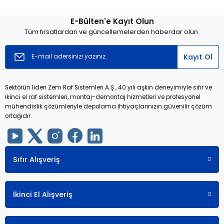
E-Bülten'e Kayıt Olun
r
r
Tüm fırsatlardan ve güncellemelerden haberdar olun.
u
er
Kayıt Ol
u
Sektörün lideri Zem Raf Sistemleri A.Ş., 40 yılı aşkın deneyimiyle sıfır ve
ikinci el raf sistemleri, montaj-demontaj hizmetleri ve profesyonel
mühendislik çözümleriyle depolama ihtiyaçlarınızın güvenilir çözüm
ortağıdır.
r
Sıfır Alışveriş
İkinci El Alışveriş