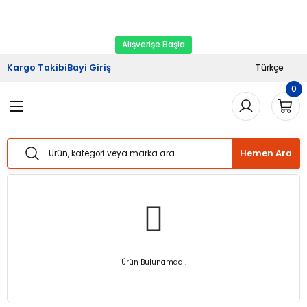
2026 Kampanyası Başladı.
Ekipman Yenileme
Geri Dön
Geri Dön
Geri Dön
Geri Dön
Geri Dön
Zamanı
Alışverişe Başla
riş
şveriş
Haberler
Kargo Takibi
Bayi Giriş
Türkçe
0
Sistemleri
Sistemleri
lımı
Sistemleri
Bizden Haberler
Sistemleri
Sistemleri
ları
taj Hizmetleri
 Yük Raf Sistemleri
Basında Biz
Hemen Ara
temleri
temleri
izmetleri
ipmanları
Blog
 Raf Sistemleri
 Raf Sistemleri
arım Hizmetleri
arı Güvenlik Aparatları
f Sistemleri
ları
eri
Ürün Bulunamadı.
rı
ri
ları
ları