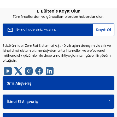
E-Bülten'e Kayıt Olun
r
r
Tüm fırsatlardan ve güncellemelerden haberdar olun.
u
er
Kayıt Ol
u
Sektörün lideri Zem Raf Sistemleri A.Ş., 40 yılı aşkın deneyimiyle sıfır ve
ikinci el raf sistemleri, montaj-demontaj hizmetleri ve profesyonel
mühendislik çözümleriyle depolama ihtiyaçlarınızın güvenilir çözüm
ortağıdır.
r
Sıfır Alışveriş
İkinci El Alışveriş