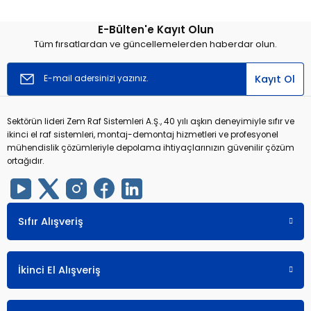
E-Bülten'e Kayıt Olun
r
r
Tüm fırsatlardan ve güncellemelerden haberdar olun.
u
er
Kayıt Ol
u
Sektörün lideri Zem Raf Sistemleri A.Ş., 40 yılı aşkın deneyimiyle sıfır ve
ikinci el raf sistemleri, montaj-demontaj hizmetleri ve profesyonel
mühendislik çözümleriyle depolama ihtiyaçlarınızın güvenilir çözüm
ortağıdır.
r
Sıfır Alışveriş
İkinci El Alışveriş