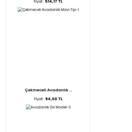
Fiyat :
514,17 TL
Çekmeceli Avadanlık ...
Fiyat :
84,00 TL