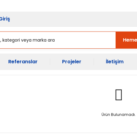
sı Başladı.
Ekipman Yenileme Zama
Giriş
Heme
Referanslar
Projeler
İletişim
Ürün Bulunamadı.