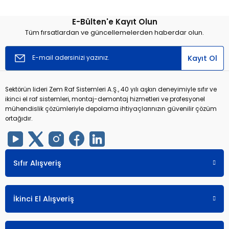
E-Bülten'e Kayıt Olun
r
r
Tüm fırsatlardan ve güncellemelerden haberdar olun.
u
er
Kayıt Ol
u
Sektörün lideri Zem Raf Sistemleri A.Ş., 40 yılı aşkın deneyimiyle sıfır ve
ikinci el raf sistemleri, montaj-demontaj hizmetleri ve profesyonel
mühendislik çözümleriyle depolama ihtiyaçlarınızın güvenilir çözüm
ortağıdır.
r
Sıfır Alışveriş
İkinci El Alışveriş