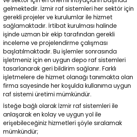
ve sektör için en önemli ihtiyaçların başında
gelmektedir. İzmir raf sistemleri her sektör için
r
r
gerekli projeler ve kurulumlar ile hizmet
sağlamaktadır. İrtibat kurulması halinde
u
er
işinde uzman bir ekip tarafından gerekli
inceleme ve projelendirme çalışması
u
başlatılmaktadır. Bu işlemler sonrasında
işletmeniz için en uygun depo raf sistemleri
tasarlanarak geri bildirim sağlanır. Farklı
işletmelere de hizmet olanağı tanımakta olan
firma sayesinde her koşulda kullanıma uygun
raf sistemi üretimi mümkündür.
r
İsteğe bağlı olarak İzmir raf sistemleri ile
anlaşarak en kolay ve uygun yol ile
erişebileceğiniz hizmetleri şöyle sıralamak
mümkündür;