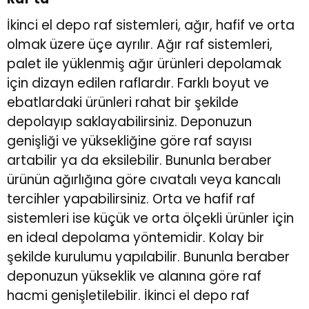
İkinci el depo raf sistemleri, ağır, hafif ve orta
r
r
olmak üzere üçe ayrılır. Ağır raf sistemleri,
palet ile yüklenmiş ağır ürünleri depolamak
u
er
için dizayn edilen raflardır. Farklı boyut ve
ebatlardaki ürünleri rahat bir şekilde
u
depolayıp saklayabilirsiniz. Deponuzun
genişliği ve yüksekliğine göre raf sayısı
artabilir ya da eksilebilir. Bununla beraber
ürünün ağırlığına göre cıvatalı veya kancalı
tercihler yapabilirsiniz. Orta ve hafif raf
r
sistemleri ise küçük ve orta ölçekli ürünler için
en ideal depolama yöntemidir. Kolay bir
şekilde kurulumu yapılabilir. Bununla beraber
deponuzun yükseklik ve alanına göre raf
hacmi genişletilebilir.
İkinci el depo raf