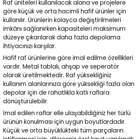
Raf üniteleri kullanılacak alana ve projelere
göre küçük ve orta hacimli hafif ürünler için
r
r
kullanılır. Ürünlerin kolayca değiştirilmeleri
imkânı sağlanırken kapasiteleri maksimum
u
er
düzeye çıkarılarak daha fazla depolama
ihtiyacınızı karşılar.
u
Hafif raf ürünlerine göre imal edilme özellikleri
vardır. Metal tablalı, ahşap ve seperatör
olarak üretilmektedir. Raf yüksekliğiniz
kullanım alanlarınıza göre yüksekliği fazla olan
depolar için de rahatlıkla katlı raflara
r
dönüştürülebilir.
İmal edilen raflar elle ulaşabildiğiniz her türlü
ürünün konulması için uygun boyutlardadır.
Küçük ve orta büyüklükteki tüm parçaların