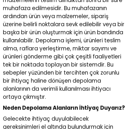
malzemelerin teslim alındıktan sonra bir süre
muhafaza edilmesidir. Bu muhafazanın
r
r
ardından ürün veya malzemeler, sipariş
üzerine belirli noktalara sevk edilebilir veya bir
u
er
başka bir ürün oluşturmak için ürün bandında
kullanılabilir. Depolama işlemi, ürünleri teslim
u
alma, raflara yerleştirme, miktar sayımı ve
ürünleri gönderme gibi çok çeşitli faaliyetleri
tek bir noktada toplayan bir sistemdir. Bu
sebepler yüzünden bir tercihten çok zorunlu
bir ihtiyaç haline dönüşen depolama
alanlarının da verimli kullanılması ihtiyacı
r
ortaya çıkmıştır.
Neden Depolama Alanların İhtiyaç Duyarız?
Gelecekte ihtiyaç duyulabilecek
gereksinimleri el altında bulundurmak için