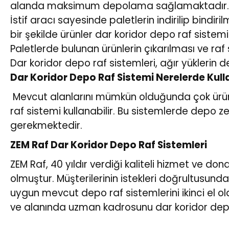
alanda maksimum depolama sağlamaktadır.
İstif aracı sayesinde paletlerin indirilip bindirilm
bir şekilde ürünler dar koridor depo raf sistemi
Paletlerde bulunan ürünlerin çıkarılması ve raf 
Dar koridor depo raf sistemleri, ağır yüklerin d
Dar Koridor Depo Raf Sistemi Nerelerde Kulla
Mevcut alanlarını mümkün olduğunda çok ürün d
raf sistemi kullanabilir. Bu sistemlerde depo z
gerekmektedir.
ZEM Raf Dar Koridor Depo Raf Sistemleri
ZEM Raf, 40 yıldır verdiği kaliteli hizmet ve d
olmuştur. Müşterilerinin istekleri doğrultusun
uygun mevcut depo raf sistemlerini ikinci el o
ve alanında uzman kadrosunu dar koridor depo