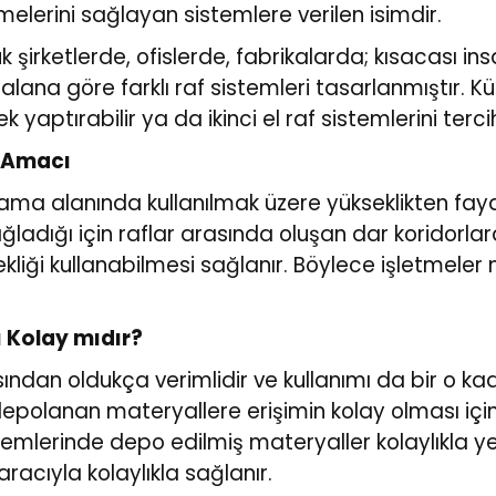
elerini sağlayan sistemlere verilen isimdir.
 şirketlerde, ofislerde, fabrikalarda; kısacası ins
ağı alana göre farklı raf sistemleri tasarlanmıştır.
yaptırabilir ya da ikinci el raf sistemlerini tercih
m Amacı
lama alanında kullanılmak üzere yükseklikten fay
ağladığı için raflar arasında oluşan dar koridorlard
ği kullanabilmesi sağlanır. Böylece işletmeler m
ı Kolay mıdır?
dan oldukça verimlidir ve kullanımı da bir o kad
olanan materyallere erişimin kolay olması için ist
emlerinde depo edilmiş materyaller kolaylıkla yer
aracıyla kolaylıkla sağlanır.