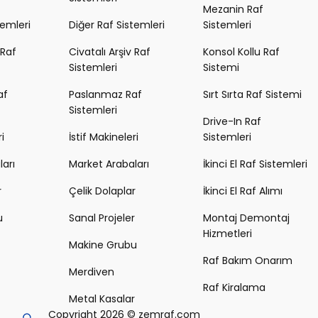
Mezanin Raf
temleri
Diğer Raf Sistemleri
Sistemleri
 Raf
Civatalı Arşiv Raf
Konsol Kollu Raf
Sistemleri
Sistemi
af
Paslanmaz Raf
Sırt Sırta Raf Sistemi
Sistemleri
Drive-In Raf
i
İstif Makineleri
Sistemleri
arı
Market Arabaları
İkinci El Raf Sistemleri
r
Çelik Dolaplar
İkinci El Raf Alımı
u
Sanal Projeler
Montaj Demontaj
Hizmetleri
Makine Grubu
Raf Bakım Onarım
Merdiven
Raf Kiralama
Metal Kasalar
Copyright 2026 © zemraf.com