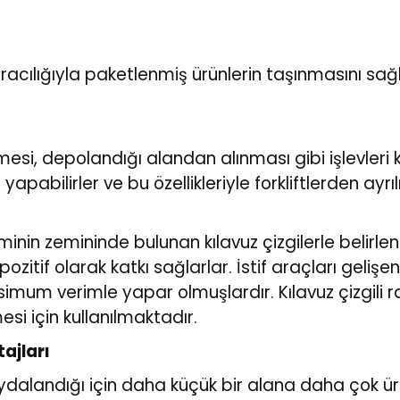
ler aracılığıyla paketlenmiş ürünlerin taşınmasını 
ilmesi, depolandığı alandan alınması gibi işlevleri
bilirler ve bu özellikleriyle forkliftlerden ayrılı
teminin zemininde bulunan kılavuz çizgilerle beli
itif olarak katkı sağlarlar. İstif araçları gelişen t
m verimle yapar olmuşlardır. Kılavuz çizgili ra
esi için kullanılmaktadır.
ajları
 faydalandığı için daha küçük bir alana daha ço