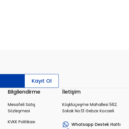
Kayıt Ol
Bilgilendirme
İletişim
Mesafeli Satış
Köşklüçeşme Mahallesi 562.
Sözleşmesi
Sokak No:13 Gebze Kocaeli
KVKK Politikası
Whatsapp Destek Hattı