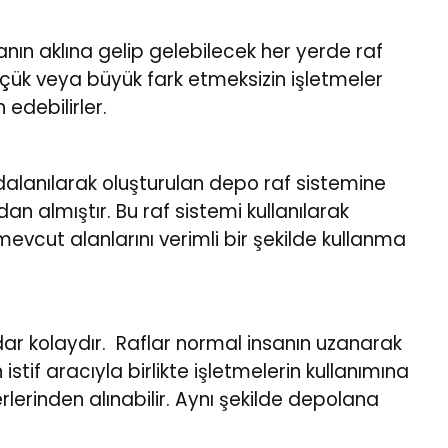
anın aklına gelip gelebilecek her yerde raf
 Küçük veya büyük fark etmeksizin işletmeler
 edebilirler.
dalanılarak oluşturulan depo raf sistemine
an almıştır. Bu raf sistemi kullanılarak
evcut alanlarını verimli bir şekilde kullanma
ar kolaydır. Raflar normal insanın uzanarak
if aracıyla birlikte işletmelerin kullanımına
lerinden alınabilir. Aynı şekilde depolana