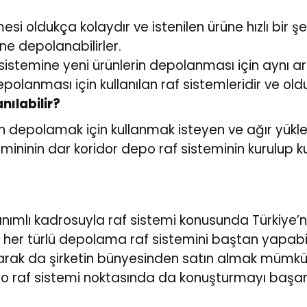
esi oldukça kolaydır ve istenilen ürüne hızlı bir şeki
ne depolanabilirler.
sistemine yeni ürünlerin depolanması için aynı araç
epolanması için kullanılan raf sistemleridir ve old
nılabilir?
epolamak için kullanmak isteyen ve ağır yüklerl
emininin dar koridor depo raf sisteminin kurulup k
onanımlı kadrosuyla raf sistemi konusunda Türkiye’
da her türlü depolama raf sistemini baştan yapab
larak da şirketin bünyesinden satın almak mümkün
 raf sistemi noktasında da konuşturmayı başarm