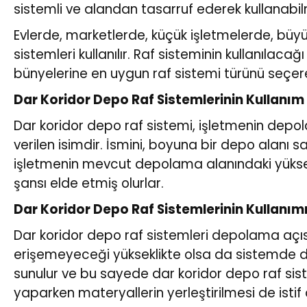
sistemli ve alandan tasarruf ederek kullanabilm
Evlerde, marketlerde, küçük işletmelerde, büyük
sistemleri kullanılır. Raf sisteminin kullanılac
bünyelerine en uygun raf sistemi türünü seçerek 
Dar Koridor Depo Raf Sistemlerinin Kullanı
Dar koridor depo raf sistemi
, işletmenin depo
verilen isimdir. İsmini, boyuna bir depo alanı s
işletmenin mevcut depolama alanındaki yüksekli
şansı elde etmiş olurlar.
Dar Koridor Depo Raf Sistemlerinin Kullanım
Dar koridor
depo raf sistemleri
depolama açısın
erişemeyeceği yükseklikte olsa da sistemde dep
sunulur ve bu sayede dar koridor depo raf sist
yaparken materyallerin yerleştirilmesi de istif 