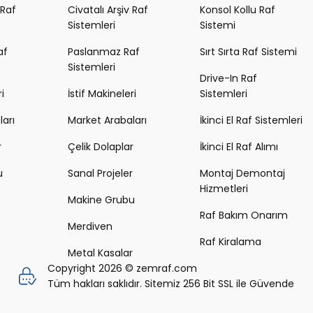
 Raf
Civatalı Arşiv Raf
Konsol Kollu Raf
Sistemleri
Sistemi
af
Paslanmaz Raf
Sırt Sırta Raf Sistemi
Sistemleri
Drive-In Raf
i
İstif Makineleri
Sistemleri
arı
Market Arabaları
İkinci El Raf Sistemleri
r
Çelik Dolaplar
İkinci El Raf Alımı
u
Sanal Projeler
Montaj Demontaj
Hizmetleri
Makine Grubu
Raf Bakım Onarım
Merdiven
Raf Kiralama
Metal Kasalar
Copyright 2026 © zemraf.com
Tüm hakları saklıdır. Sitemiz 256 Bit SSL ile Güvende