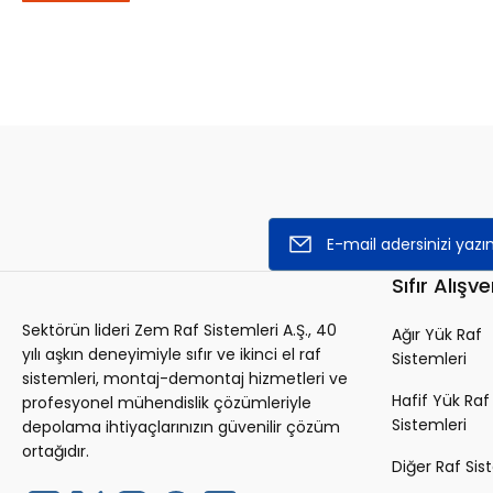
Emniyet Pimi Hafif Yük
0,00 TL + KDV
Stokta Yok
Sıfır Alışve
Sektörün lideri Zem Raf Sistemleri A.Ş., 40
Ağır Yük Raf
yılı aşkın deneyimiyle sıfır ve ikinci el raf
Sistemleri
sistemleri, montaj-demontaj hizmetleri ve
Hafif Yük Raf
profesyonel mühendislik çözümleriyle
Sistemleri
depolama ihtiyaçlarınızın güvenilir çözüm
ortağıdır.
Diğer Raf Sis