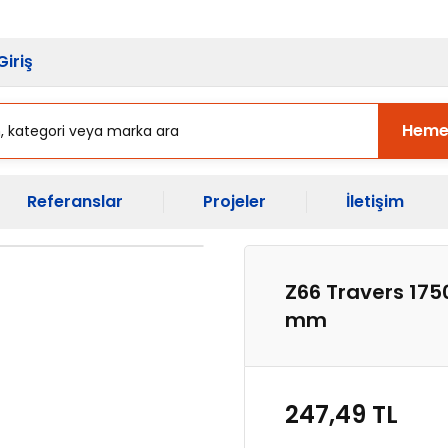
sı Başladı.
Ekipman Yenileme Zama
Giriş
Heme
Referanslar
Projeler
İletişim
Z66 Travers 175
mm
247,49 TL