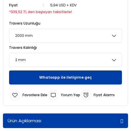
Fiyat
5,94 USD + KDV
*339,52 TL den başlayan taksitlerle!
r
r
Travers Uzunluğu
u
er
u
Travers Kalınlığı
Whatsapp ile iletişime geç
r
Yorum Yap
Fiyat Alarmı
Ürün Açıklaması