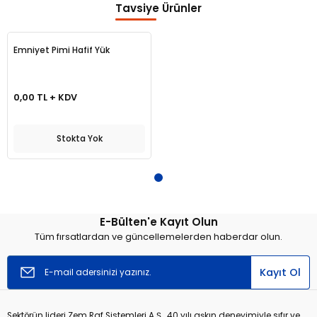
Tavsiye Ürünler
Yorum Yaz
Emniyet Pimi Hafif Yük
0,00 TL + KDV
Stokta Yok
E-Bülten'e Kayıt Olun
Tüm fırsatlardan ve güncellemelerden haberdar olun.
Kayıt Ol
Sektörün lideri Zem Raf Sistemleri A.Ş., 40 yılı aşkın deneyimiyle sıfır ve