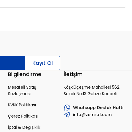
Kayıt Ol
Bilgilendirme
İletişim
Mesafeli Satış
Köşklüçeşme Mahallesi 562.
Sözleşmesi
Sokak No:13 Gebze Kocaeli
KVKK Politikası
Whatsapp Destek Hattı
info@zemraf.com
Çerez Politikası
İptal & Değişiklik