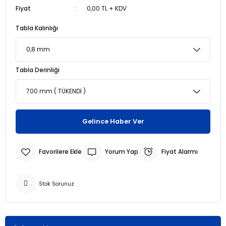
Fiyat
0,00 TL + KDV
r
r
Tabla Kalınlığı
u
er
Tabla Derinliği
u
Gelince Haber Ver
Yorum Yap
Fiyat Alarmı
r
Stok Sorunuz