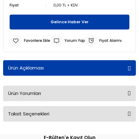
Fiyat
0,00 TL + KDV
r
r
Gelince Haber Ver
u
er
Yorum Yap
Fiyat Alarmı
u
Ürün Açıklaması
Ürün Yorumları
r
Taksit Seçenekleri
Bu ürüne ilk yorumu siz yapın!
E-Bülten'e Kayıt Olun
Yorum Yaz