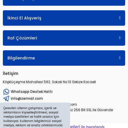
İkinci El Alışveriş
Raf Çözümleri
Bilgilendirme
İletişim
Köşklüçeşme Mahallesi 562. Sokak No:13 Gebze Kocaeli
Whatsapp Destek Hattı
info@zemraf.com
Copyright 2026 © zemraf.com
Çerezleri sitenin çalışması, içerik ve
Tüm hakları saklıdır. Sitemiz 256 Bit SSL ile Güvende
reklamların kişiselleştirilmesi, sosyal
medya özellikleri ve trafik analizi için
kullanıyor; kullanım bilgilerinizi sosyal
medya, reklam ve analiz ortaklarımızla
ideasoft
ile
e-