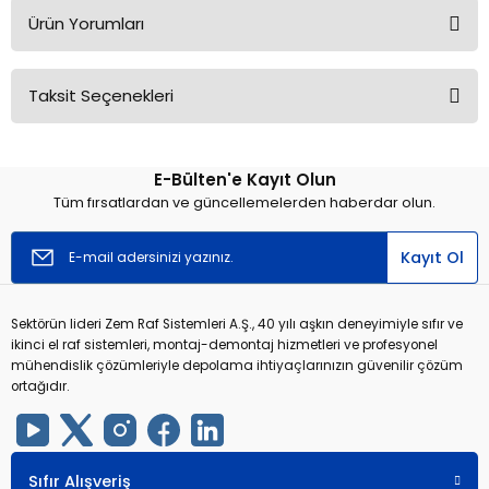
Ürün Yorumları
Taksit Seçenekleri
Bu ürüne ilk yorumu siz yapın!
E-Bülten'e Kayıt Olun
Yorum Yaz
Tüm fırsatlardan ve güncellemelerden haberdar olun.
Kayıt Ol
Sektörün lideri Zem Raf Sistemleri A.Ş., 40 yılı aşkın deneyimiyle sıfır ve
ikinci el raf sistemleri, montaj-demontaj hizmetleri ve profesyonel
mühendislik çözümleriyle depolama ihtiyaçlarınızın güvenilir çözüm
ortağıdır.
Sıfır Alışveriş