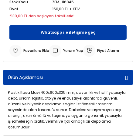
Stok Kodu
ZEM_116845
Fiyat
150,00 TL + KDV
r
r
*180,00 TL den başlayan taksitlerle!
u
er
Whatsapp ile iletişime geç
u
Yorum Yap
Fiyat Alarmı
Ürün Açıklaması
Plastik Kasa Mavi 400x600x325 mm, dayanıklı ve hafif yapısıyla
r
depo, üretim, lojistik, atölye ve endüstriyel alanlarda güvenli,
düzenli ve hijyenik depolama sağlar. İstiflenebilir tasarımı
sayesinde alan tasarrufu sunar. Darbelere ve aşınmaya karşı
dirençli, uzun ömürlü ve taşımaya uygun ergonomik yapısıyla
işletmeler için pratik, verimli ve çok amaçlı bir depolama
çözümüdür.