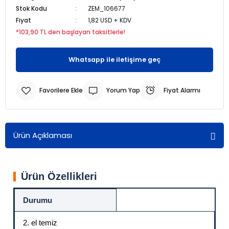
Stok Kodu
ZEM_106677
Fiyat
1,82 USD + KDV
r
r
*103,90 TL den başlayan taksitlerle!
u
er
Whatsapp ile iletişime geç
u
Yorum Yap
Fiyat Alarmı
Ürün Açıklaması
r
Ürün Özellikleri
Durumu
2. el temiz