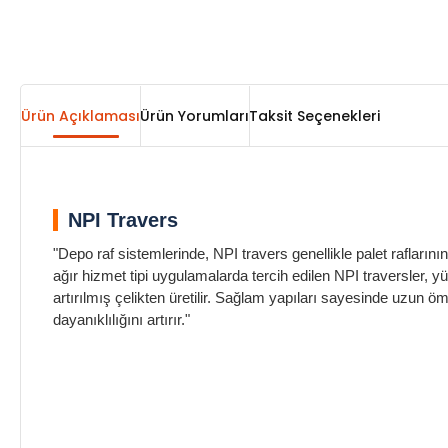
Ürün Açıklaması
Ürün Yorumları
Taksit Seçenekleri
NPI Travers
"Depo raf sistemlerinde, NPI travers genellikle palet raflarının
ağır hizmet tipi uygulamalarda tercih edilen NPI traversler
artırılmış çelikten üretilir. Sağlam yapıları sayesinde uzun 
dayanıklılığını artırır."
NPI 140 Travers Hubertus Konnektör
NPI 140 Travers Hubertus Konnektör
NPI 140 Travers Hubertus Konnektör
NPI 140 Travers Hubertus Konnektör
NPI 140 Travers Hubertus Konnektör