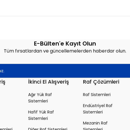
Bu ürüne ilk yorumu siz yapın!
E-Bülten'e Kayıt Olun
Tüm fırsatlardan ve güncellemelerden haberdar olun.
Yorum Yaz
riş
İkinci El Alışveriş
Raf Çözümleri
Ağır Yük Raf
Raf Sistemleri
Sistemleri
Endüstriyel Raf
Hafif Yük Raf
Sistemleri
Sistemleri
Mezanin Raf
temleri
Diğer Raf Sistemleri
Sistemleri