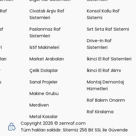
 Raf
Civatalı Arşiv Raf
Konsol Kollu Raf
Sistemleri
Sistemi
af
Paslanmaz Raf
Sırt Sırta Raf Sistemi
Sistemleri
Drive-In Raf
i
İstif Makineleri
Sistemleri
arı
Market Arabaları
İkinci El Raf Sistemleri
r
Çelik Dolaplar
İkinci El Raf Alımı
u
Sanal Projeler
Montaj Demontaj
Hizmetleri
Makine Grubu
Raf Bakım Onarım
Merdiven
Raf Kiralama
Metal Kasalar
Copyright 2026 © zemraf.com
Tüm hakları saklıdır. Sitemiz 256 Bit SSL ile Güvende