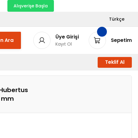
nı
Alışverişe Başla
Türkçe
Üye Girişi
n Ara
Sepetim
Kayıt Ol
Teklif Al
 Hubertus
0 mm