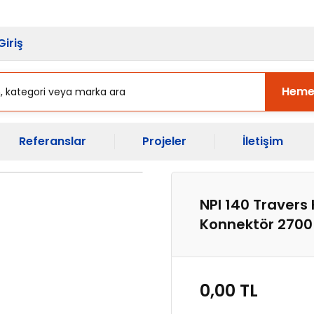
sı Başladı.
Ekipman Yenileme Zama
Giriş
Heme
Referanslar
Projeler
İletişim
NPI 140 Travers
Konnektör 270
0,00 TL