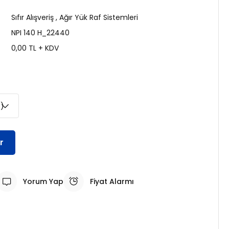
Sıfır Alışveriş
,
Ağır Yük Raf Sistemleri
NPI 140 H_22440
0,00 TL + KDV
r
Yorum Yap
Fiyat Alarmı