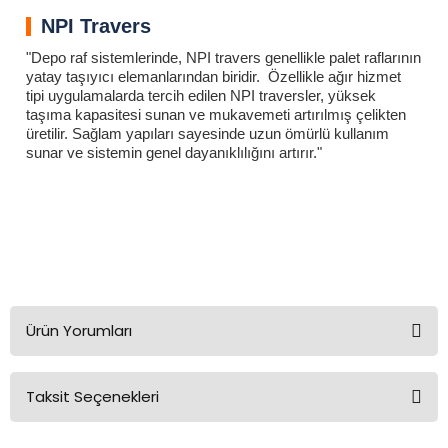
NPI Travers
"Depo raf sistemlerinde, NPI travers genellikle palet raflarının
yatay taşıyıcı elemanlarından biridir. Özellikle ağır hizmet
tipi uygulamalarda tercih edilen NPI traversler, yüksek
taşıma kapasitesi sunan ve mukavemeti artırılmış çelikten
üretilir. Sağlam yapıları sayesinde uzun ömürlü kullanım
sunar ve sistemin genel dayanıklılığını artırır."
NPI 120 Travers Delta Konnektör
NPI 120 Travers Delta Konnektör
NPI 120 Travers Delta Konnektör
NPI 120 Travers Delta Konnektör
NPI 120 Travers Delta Konnektör
NPI 120 Travers Delta Konnektör
Ürün Yorumları
Taksit Seçenekleri
Bu ürüne ilk yorumu siz yapın!