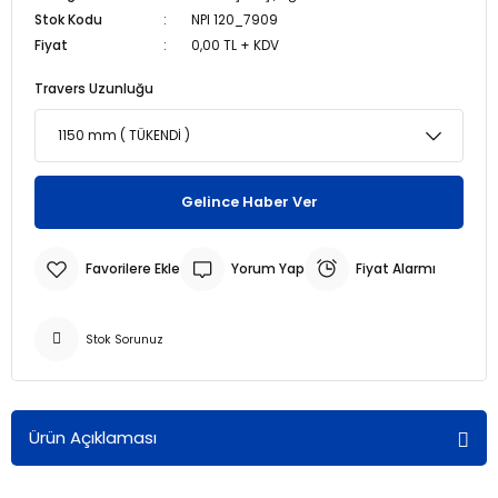
Stok Kodu
NPI 120_7909
Fiyat
0,00 TL + KDV
r
r
Travers Uzunluğu
u
er
u
Gelince Haber Ver
Yorum Yap
Fiyat Alarmı
Stok Sorunuz
r
Ürün Açıklaması