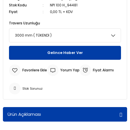
Stok Kodu
NPI 100 H_94481
Fiyat
0,00 TL + KDV
r
r
Travers Uzunluğu
u
er
u
Gelince Haber Ver
Yorum Yap
Fiyat Alarmı
Stok Sorunuz
r
Ürün Açıklaması