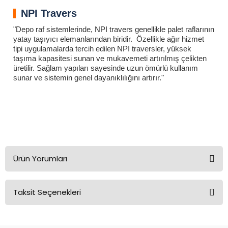
NPI Travers
"Depo raf sistemlerinde, NPI travers genellikle palet raflarının
yatay taşıyıcı elemanlarından biridir. Özellikle ağır hizmet
tipi uygulamalarda tercih edilen NPI traversler, yüksek
taşıma kapasitesi sunan ve mukavemeti artırılmış çelikten
üretilir. Sağlam yapıları sayesinde uzun ömürlü kullanım
sunar ve sistemin genel dayanıklılığını artırır."
NPI 100 Travers Hubertus Konnektör
NPI 100 Travers Hubertus Konnektör
NPI 100 Travers Hubertus Konnektör
NPI 100 Travers Hubertus Konnektör
NPI 100 Travers Hubertus Konnektör
Ürün Yorumları
Taksit Seçenekleri
Bu ürüne ilk yorumu siz yapın!