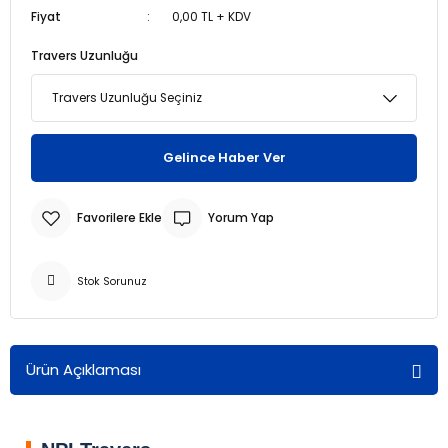
Fiyat
0,00 TL + KDV
r
r
Travers Uzunluğu
u
er
u
Gelince Haber Ver
Yorum Yap
Stok Sorunuz
r
Ürün Açıklaması