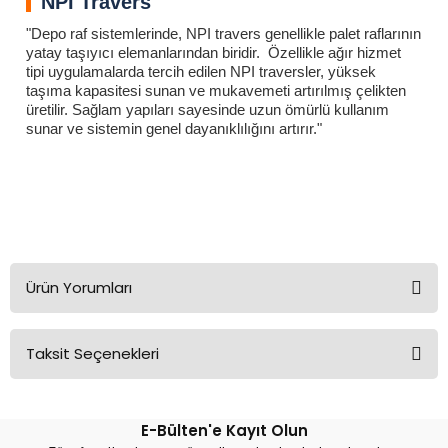
NPI Travers
"Depo raf sistemlerinde, NPI travers genellikle palet raflarının
yatay taşıyıcı elemanlarından biridir. Özellikle ağır hizmet
tipi uygulamalarda tercih edilen NPI traversler, yüksek
taşıma kapasitesi sunan ve mukavemeti artırılmış çelikten
üretilir. Sağlam yapıları sayesinde uzun ömürlü kullanım
sunar ve sistemin genel dayanıklılığını artırır."
NPI 100 Travers Hubertus Konnektör
NPI 100 Travers Hubertus Konnektör
NPI 100 Travers Hubertus Konnektör
NPI 100 Travers Hubertus Konnektör
NPI 100 Travers Hubertus Konnektör
Ürün Yorumları
Taksit Seçenekleri
Bu ürüne ilk yorumu siz yapın!
E-Bülten'e Kayıt Olun
Yorum Yaz