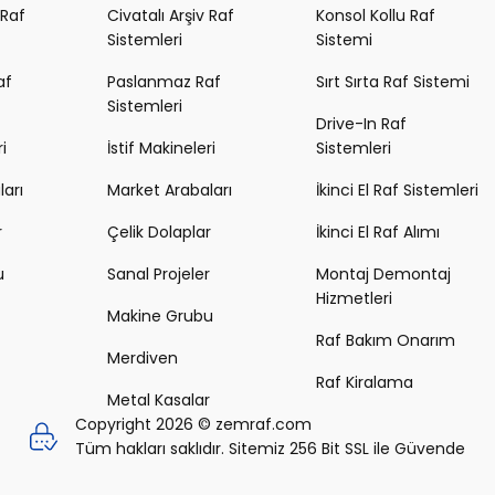
 Raf
Civatalı Arşiv Raf
Konsol Kollu Raf
Sistemleri
Sistemi
af
Paslanmaz Raf
Sırt Sırta Raf Sistemi
Sistemleri
Drive-In Raf
i
İstif Makineleri
Sistemleri
arı
Market Arabaları
İkinci El Raf Sistemleri
r
Çelik Dolaplar
İkinci El Raf Alımı
u
Sanal Projeler
Montaj Demontaj
Hizmetleri
Makine Grubu
Raf Bakım Onarım
Merdiven
Raf Kiralama
Metal Kasalar
Copyright 2026 © zemraf.com
Tüm hakları saklıdır. Sitemiz 256 Bit SSL ile Güvende