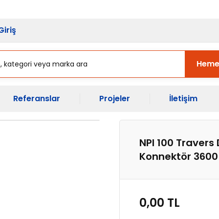
sı Başladı.
Ekipman Yenileme Zama
Giriş
Heme
Referanslar
Projeler
İletişim
NPI 100 Travers 
Konnektör 360
0,00 TL