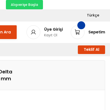
nı
Alışverişe Başla
Türkçe
Üye Girişi
n Ara
Sepetim
Kayıt Ol
Teklif Al
Delta
0 mm