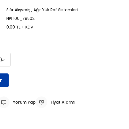
Sıfır Alışveriş
,
Ağır Yük Raf Sistemleri
NPI 100_79502
0,00 TL + KDV
r
Yorum Yap
Fiyat Alarmı