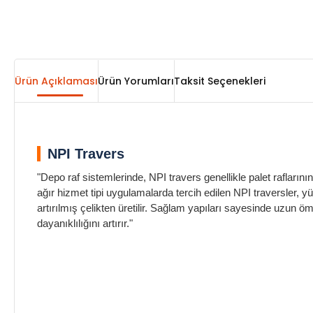
Ürün Açıklaması
Ürün Yorumları
Taksit Seçenekleri
NPI Travers
"Depo raf sistemlerinde, NPI travers genellikle palet raflarının
ağır hizmet tipi uygulamalarda tercih edilen NPI traversler
artırılmış çelikten üretilir. Sağlam yapıları sayesinde uzun 
dayanıklılığını artırır."
NPI 100 Travers Delta Konnektör
NPI 100 Travers Delta Konnektör
NPI 100 Travers Delta Konnektör
NPI 100 Travers Delta KonnektörNPI 100 Travers Delta Kon