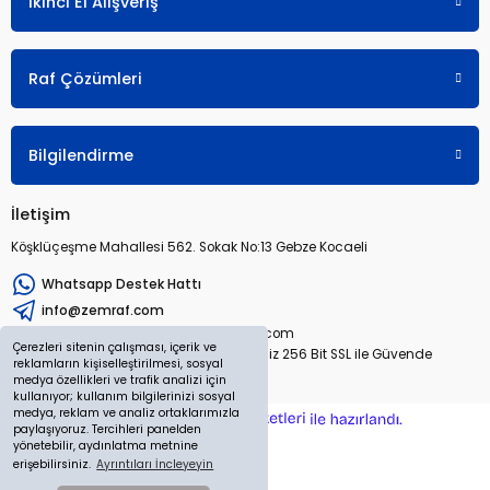
İkinci El Alışveriş
Raf Çözümleri
Bilgilendirme
İletişim
Köşklüçeşme Mahallesi 562. Sokak No:13 Gebze Kocaeli
Whatsapp Destek Hattı
info@zemraf.com
Copyright 2026 © zemraf.com
Çerezleri sitenin çalışması, içerik ve
Tüm hakları saklıdır. Sitemiz 256 Bit SSL ile Güvende
reklamların kişiselleştirilmesi, sosyal
medya özellikleri ve trafik analizi için
kullanıyor; kullanım bilgilerinizi sosyal
medya, reklam ve analiz ortaklarımızla
ideasoft
ile
e-
paylaşıyoruz. Tercihleri panelden
hazırlandı.
ticaret
yönetebilir, aydınlatma metnine
paketleri
erişebilirsiniz.
Ayrıntıları İncleyeyin