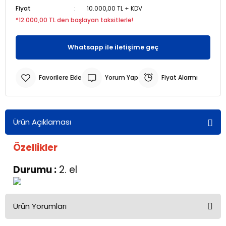
Fiyat
10.000,00 TL + KDV
*12.000,00 TL den başlayan taksitlerle!
r
r
Whatsapp ile iletişime geç
u
er
u
Yorum Yap
Fiyat Alarmı
Ürün Açıklaması
Özellikler
r
Durumu :
2. el
Ürün Yorumları