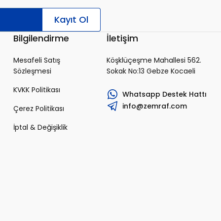
Kayıt Ol
Bilgilendirme
İletişim
Mesafeli Satış
Köşklüçeşme Mahallesi 562.
Sözleşmesi
Sokak No:13 Gebze Kocaeli
KVKK Politikası
Whatsapp Destek Hattı
info@zemraf.com
Çerez Politikası
İptal & Değişiklik