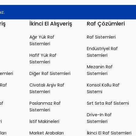
riş
İkinci El Alışveriş
Raf Çözümleri
Ağır Yük Raf
Raf Sistemleri
Sistemleri
Endüstriyel Raf
Hafif Yük Raf
Sistemleri
Sistemleri
Mezanin Raf
temleri
Diğer Raf Sistemleri
Sistemleri
 Raf
Civatalı Arşiv Raf
Konsol Kollu Raf
Sistemleri
Sistemi
af
Paslanmaz Raf
Sırt Sırta Raf Sistemi
Sistemleri
Drive-In Raf
i
İstif Makineleri
Sistemleri
arı
Market Arabaları
İkinci El Raf Sistemleri