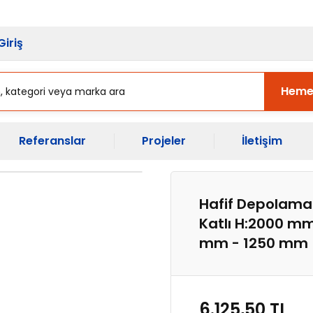
sı Başladı.
Ekipman Yenileme Zama
Giriş
Heme
Referanslar
Projeler
İletişim
Hafif Depolama 
Katlı H:2000 mm
mm - 1250 mm
6.125,50 TL