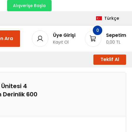
nı
Alışverişe Başla
Türkçe
0
Üye Girişi
Sepetim
n Ara
Kayıt Ol
0,00 TL
Teklif Al
Ünitesi 4
 Derinlik 600