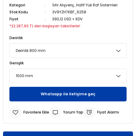
Kategori
Sıfır Alışveriş
,
Hafif Yük Raf Sistemleri
Stok Kodu
3V9YZH7KBF_6258
r
r
Fiyat
390,12 USD + KDV
*22.287,63 TL den başlayan taksitlerle!
u
er
Derinlik
u
Genişlik
r
Whatsapp ile iletişime geç
Yorum Yap
Fiyat Alarmı