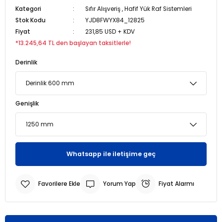
Kategori
Sıfır Alışveriş
,
Hafif Yük Raf Sistemleri
Stok Kodu
YJD8FWYX84_12825
r
r
Fiyat
231,85 USD + KDV
*13.245,64 TL den başlayan taksitlerle!
u
er
Derinlik
u
Genişlik
r
Whatsapp ile iletişime geç
Yorum Yap
Fiyat Alarmı