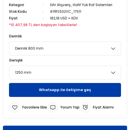
Kategori
Sıfır Alışveriş
,
Hafif Yük Raf Sistemleri
Stok Kodu
4YRFL532VC_17511
r
r
Fiyat
182,18 USD + KDV
*10.407,98 TL den başlayan taksitlerle!
u
er
Derinlik
u
Genişlik
r
Whatsapp ile iletişime geç
Yorum Yap
Fiyat Alarmı