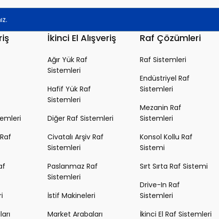
riş
İkinci El Alışveriş
Raf Çözümleri
Ağır Yük Raf
Raf Sistemleri
Sistemleri
Endüstriyel Raf
Hafif Yük Raf
Sistemleri
Sistemleri
Mezanin Raf
temleri
Diğer Raf Sistemleri
Sistemleri
 Raf
Civatalı Arşiv Raf
Konsol Kollu Raf
Sistemleri
Sistemi
af
Paslanmaz Raf
Sırt Sırta Raf Sistemi
Sistemleri
Drive-In Raf
i
İstif Makineleri
Sistemleri
arı
Market Arabaları
İkinci El Raf Sistemleri