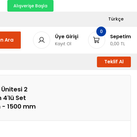
nı
Alışverişe Başla
Türkçe
0
Üye Girişi
Sepetim
n Ara
Kayıt Ol
0,00 TL
Teklif Al
Ünitesi 2
 4'lü Set
m - 1500 mm