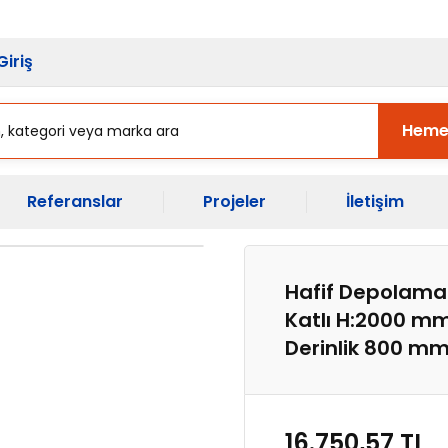
sı Başladı.
Ekipman Yenileme Zama
Giriş
Heme
Referanslar
Projeler
İletişim
Hafif Depolama 
Katlı H:2000 mm
Derinlik 800 m
16.750,57 TL