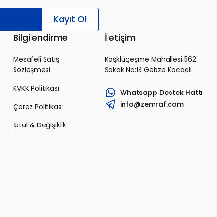
Kayıt Ol
Bilgilendirme
İletişim
Mesafeli Satış
Köşklüçeşme Mahallesi 562.
Sözleşmesi
Sokak No:13 Gebze Kocaeli
KVKK Politikası
Whatsapp Destek Hattı
info@zemraf.com
Çerez Politikası
İptal & Değişiklik