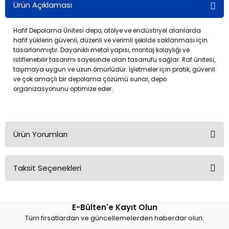
Ürün Açıklaması
Hafif Depolama Ünitesi depo, atölye ve endüstriyel alanlarda
hafif yüklerin güvenli, düzenli ve verimli şekilde saklanması için
tasarlanmıştır. Dayanıklı metal yapısı, montaj kolaylığı ve
istiflenebilir tasarımı sayesinde alan tasarrufu sağlar. Raf ünitesi,
taşımaya uygun ve uzun ömürlüdür. İşletmeler için pratik, güvenli
ve çok amaçlı bir depolama çözümü sunar, depo
organizasyonunu optimize eder.
Hafif Depolama Ünitesi 2 Katlı H:2000 mm 2'li Set
Hafif Depolama Ünitesi 2 Katlı H:2000 mm 2'li Set
Ürün Yorumları
Taksit Seçenekleri
Bu ürüne ilk yorumu siz yapın!
E-Bülten'e Kayıt Olun
Yorum Yaz
Tüm fırsatlardan ve güncellemelerden haberdar olun.