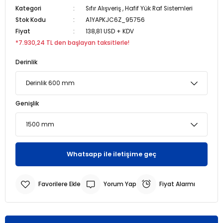
Kategori
Sıfır Alışveriş
,
Hafif Yük Raf Sistemleri
Stok Kodu
A1YAPKJC6Z_95756
r
r
Fiyat
138,81 USD + KDV
*7.930,24 TL den başlayan taksitlerle!
u
er
Derinlik
u
Genişlik
r
Whatsapp ile iletişime geç
Yorum Yap
Fiyat Alarmı