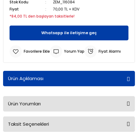
Stok Kodu
ZEM_116084
Fiyat
70,00 TL + KDV
r
r
*84,00 TL den başlayan taksitlerle!
u
er
Whatsapp ile iletişime geç
u
Yorum Yap
Fiyat Alarmı
Ürün Açıklaması
r
Ürün Yorumları
Taksit Seçenekleri
Bu ürüne ilk yorumu siz yapın!