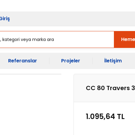
sı Başladı.
Ekipman Yenileme Zama
Giriş
Heme
Referanslar
Projeler
İletişim
CC 80 Travers
1.095,64 TL