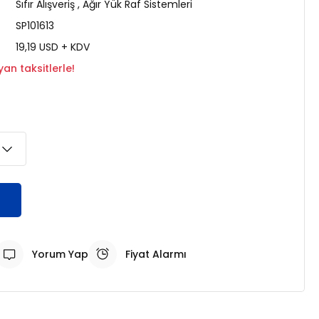
Sıfır Alışveriş
,
Ağır Yük Raf Sistemleri
SP101613
19,19 USD + KDV
an taksitlerle!
Yorum Yap
Fiyat Alarmı