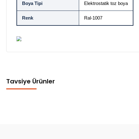
Boya Tipi
Elektrostatik toz boya
Renk
Ral-1007
Tavsiye Ürünler
Emniyet Pimi Ağır Yük
0,00 TL + KDV