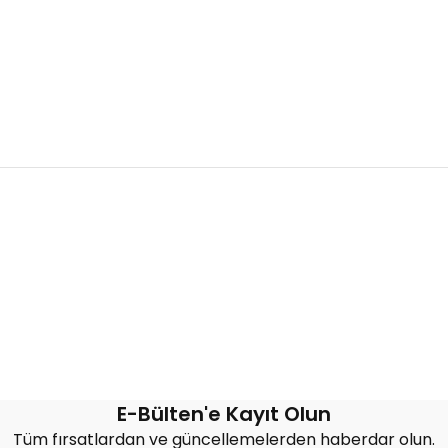
Bu ürüne ilk yorumu siz yapın!
Yorum Yaz
E-Bülten'e Kayıt Olun
Tüm fırsatlardan ve güncellemelerden haberdar olun.