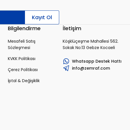
Kayıt Ol
Bilgilendirme
İletişim
Mesafeli Satış
Köşklüçeşme Mahallesi 562.
Sözleşmesi
Sokak No:13 Gebze Kocaeli
KVKK Politikası
Whatsapp Destek Hattı
info@zemraf.com
Çerez Politikası
İptal & Değişiklik