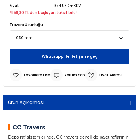
Fiyat
9,74 USD + KDV
*556,30 TL den başlayan taksitlerle!
r
r
Travers Uzunluğu
u
er
u
Whatsapp ile iletişime geç
Yorum Yap
Fiyat Alarmı
r
Ürün Açıklaması
CC Travers
Depo raf sistemlerinde, CC travers genellikle palet raflarının