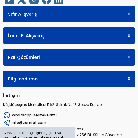
Sıfır Alışveriş
İkinci El Alışveriş
Raf Çözümleri
Bilgilendirme
İletişim
Köşklüçeşme Mahallesi 562. Sokak No:13 Gebze Kocaeli
Whatsapp Destek Hattı
info@zemraf.com
Copyright 2026 © zemraf.com
Çerezleri sitenin çalışması, içerik ve
Tüm hakları saklıdır. Sitemiz 256 Bit SSL ile Güvende
reklamların kişiselleştirilmesi, sosyal