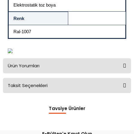
Elektrostatik toz boya
Renk
Ral-1007
Ürün Yorumları
Taksit Seçenekleri
Bu ürüne ilk yorumu siz yapın!
Tavsiye Ürünler
Yorum Yaz
Emniyet Pimi Ağır Yük
E-Bülten'e Kayıt Olun