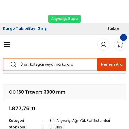
2026 Kampanyası Başladı.
Ekipman Yenileme
Geri Dön
Geri Dön
Geri Dön
Geri Dön
Geri Dön
Zamanı
Alışverişe Başla
riş
şveriş
Haberler
Kargo Takibi
Bayi Giriş
Türkçe
Sistemleri
Sistemleri
lımı
Sistemleri
Bizden Haberler
Sistemleri
Sistemleri
ları
taj Hizmetleri
 Yük Raf Sistemleri
Basında Biz
Hemen Ara
temleri
temleri
izmetleri
ipmanları
Blog
 Raf Sistemleri
 Raf Sistemleri
arım Hizmetleri
arı Güvenlik Aparatları
CC 150 Travers 3900 mm
f Sistemleri
ları
eri
1.877,76 TL
rı
ri
Kategori
Sıfır Alışveriş
,
Ağır Yük Raf Sistemleri
Stok Kodu
SP101931
ları
ları