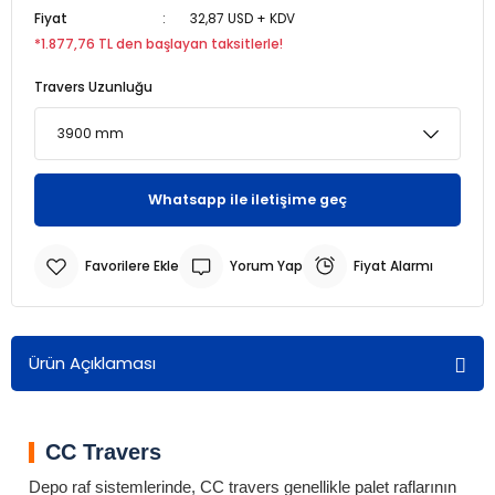
Fiyat
32,87 USD + KDV
*1.877,76 TL den başlayan taksitlerle!
r
r
Travers Uzunluğu
u
er
u
Whatsapp ile iletişime geç
Yorum Yap
Fiyat Alarmı
r
Ürün Açıklaması
CC Travers
Depo raf sistemlerinde, CC travers genellikle palet raflarının