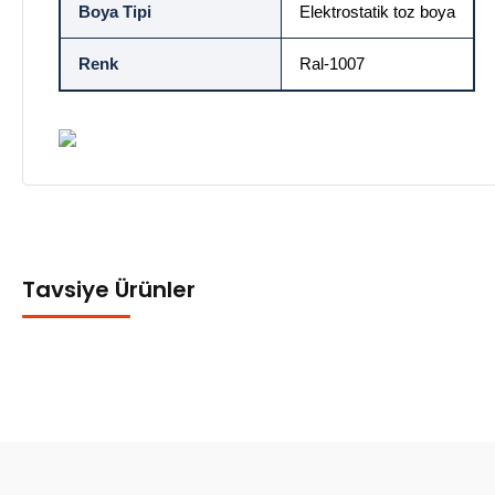
Boya Tipi
Elektrostatik toz boya
Renk
Ral-1007
Tavsiye Ürünler
Emniyet Pimi Ağır Yük
0,00 TL + KDV