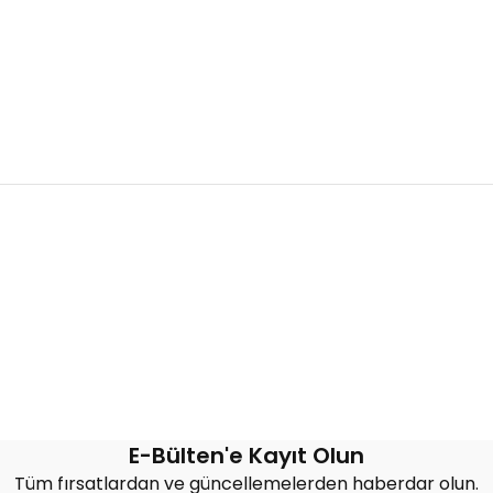
Bu ürüne ilk yorumu siz yapın!
Yorum Yaz
E-Bülten'e Kayıt Olun
Tüm fırsatlardan ve güncellemelerden haberdar olun.