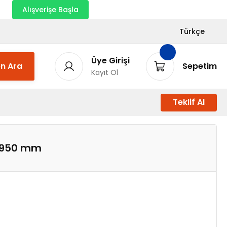
nı
Alışverişe Başla
Türkçe
Üye Girişi
n Ara
Sepetim
Kayıt Ol
Teklif Al
s 950 mm