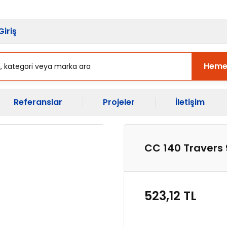
sı Başladı.
Ekipman Yenileme Zama
Giriş
Heme
Referanslar
Projeler
İletişim
CC 140 Traver
523,12 TL