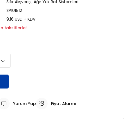
Sıfır Alışveriş
,
Ağır Yük Raf Sistemleri
SP101812
9,16 USD + KDV
 taksitlerle!
Yorum Yap
Fiyat Alarmı