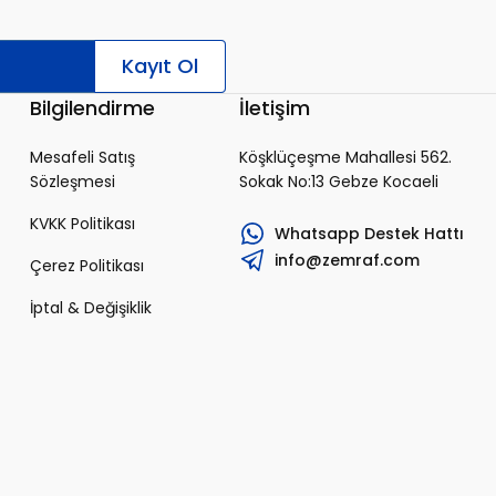
Kayıt Ol
Bilgilendirme
İletişim
Mesafeli Satış
Köşklüçeşme Mahallesi 562.
Sözleşmesi
Sokak No:13 Gebze Kocaeli
KVKK Politikası
Whatsapp Destek Hattı
info@zemraf.com
Çerez Politikası
İptal & Değişiklik