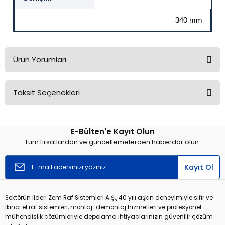
340 mm
Ürün Yorumları
Taksit Seçenekleri
Bu ürüne ilk yorumu siz yapın!
E-Bülten'e Kayıt Olun
Yorum Yaz
Tüm fırsatlardan ve güncellemelerden haberdar olun.
Kayıt Ol
Sektörün lideri Zem Raf Sistemleri A.Ş., 40 yılı aşkın deneyimiyle sıfır ve
ikinci el raf sistemleri, montaj-demontaj hizmetleri ve profesyonel
mühendislik çözümleriyle depolama ihtiyaçlarınızın güvenilir çözüm