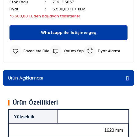
Stok Kodu
ZEM_115857
Fiyat
5.500,00 TL + KDV
r
r
*6.600,00 TL den başlayan taksitlerle!
u
er
Whatsapp ile iletişime geç
u
Yorum Yap
Fiyat Alarmı
Ürün Açıklaması
r
Ürün Özellikleri
Yükseklik
1620 mm