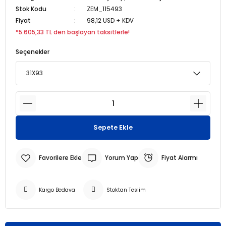
Stok Kodu
ZEM_115493
Fiyat
98,12 USD + KDV
r
r
*5.605,33 TL den başlayan taksitlerle!
u
er
Seçenekler
u
Sepete Ekle
r
Yorum Yap
Fiyat Alarmı
Kargo Bedava
Stoktan Teslim