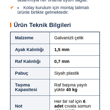
tasarımıyla her ortama uyum sağlar.
Kolay kurulum için montaj talimatı
ürünle birlikte gelmektedir.
Ürün Teknik Bilgileri
Malzeme
Galvanizli çelik
Ayak Kalınlığı
1,5 mm
Raf Kalınlığı
0,7 mm
Pabuç
Siyah plastik
Taşıma
Raf başına yayılı
Kapasitesi
yükte
40 kg
Her bir raf için
6
Not
adet
cıvata somun