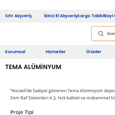
2026 Kampanya
Sıfır Alışveriş
İkinci El Alışveriş
Kargo Takibi
Bayi 
Kurumsal
Hizmetler
Ürünler
TEMA ALÜMİNYUM
“Kocaeli’de faaliyet gösteren Tema Alüminyum deposu
Zem Raf Sistemleri A.Ş. hızlı kaliteli ve mükemmel
Proje Tipi