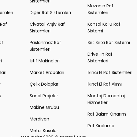
Sistemleri
Mezanin Raf
temleri
Diğer Raf Sistemleri
Sistemleri
 Raf
Civatalı Arşiv Raf
Konsol Kollu Raf
Sistemleri
Sistemi
af
Paslanmaz Raf
Sırt Sırta Raf Sistemi
Sistemleri
Drive-In Raf
i
İstif Makineleri
Sistemleri
arı
Market Arabaları
İkinci El Raf Sistemleri
r
Çelik Dolaplar
İkinci El Raf Alımı
u
Sanal Projeler
Montaj Demontaj
Hizmetleri
Makine Grubu
Raf Bakım Onarım
Merdiven
Raf Kiralama
Metal Kasalar