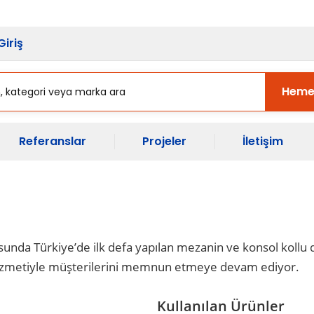
sı Başladı.
Ekipman Yenileme Zama
Giriş
Heme
Referanslar
Projeler
İletişim
nda Türkiye’de ilk defa yapılan mezanin ve konsol kollu 
 hizmetiyle müşterilerini memnun etmeye devam ediyor.
Kullanılan Ürünler