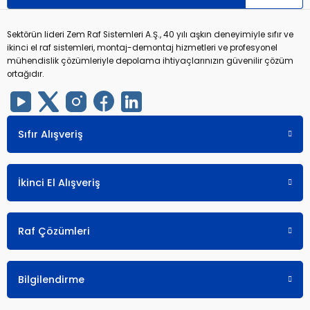
r
r
Sektörün lideri Zem Raf Sistemleri A.Ş., 40 yılı aşkın deneyimiyle sıfır ve
ikinci el raf sistemleri, montaj-demontaj hizmetleri ve profesyonel
mühendislik çözümleriyle depolama ihtiyaçlarınızın güvenilir çözüm
u
er
ortağıdır.
u
Sıfır Alışveriş
İkinci El Alışveriş
r
Raf Çözümleri
Bilgilendirme