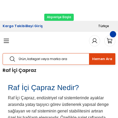
2026 Kampanyası Başladı.
Ekipman Yenileme
Geri Dön
Geri Dön
Geri Dön
Geri Dön
Geri Dön
Zamanı
Alışverişe Başla
riş
şveriş
Haberler
Kargo Takibi
Bayi Giriş
Türkçe
Sistemleri
Sistemleri
lımı
Sistemleri
Bizden Haberler
Sistemleri
Sistemleri
ları
taj Hizmetleri
 Yük Raf Sistemleri
Basında Biz
Hemen Ara
temleri
temleri
izmetleri
ipmanları
Blog
Raf İçi Çapraz
 Raf Sistemleri
 Raf Sistemleri
arım Hizmetleri
arı Güvenlik Aparatları
Raf İçi Çapraz Nedir?
f Sistemleri
ları
eri
Raf İçi Çapraz, endüstriyel raf sistemlerinde ayaklar
rı
ri
arasında yatay taşıyıcı görev üstlenerek yapısal denge
sağlayan ve raf sisteminin genel stabilitesini artıran
ları
ları
özel bir bağlantı elemanıdır. Özellikle palet raflarında,