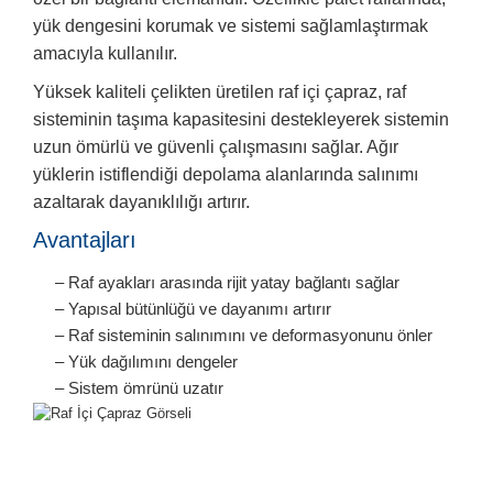
yük dengesini korumak ve sistemi sağlamlaştırmak
amacıyla kullanılır.
r
r
Yüksek kaliteli çelikten üretilen raf içi çapraz, raf
u
er
sisteminin taşıma kapasitesini destekleyerek sistemin
uzun ömürlü ve güvenli çalışmasını sağlar. Ağır
u
yüklerin istiflendiği depolama alanlarında salınımı
azaltarak dayanıklılığı artırır.
Avantajları
– Raf ayakları arasında rijit yatay bağlantı sağlar
– Yapısal bütünlüğü ve dayanımı artırır
– Raf sisteminin salınımını ve deformasyonunu önler
r
– Yük dağılımını dengeler
– Sistem ömrünü uzatır