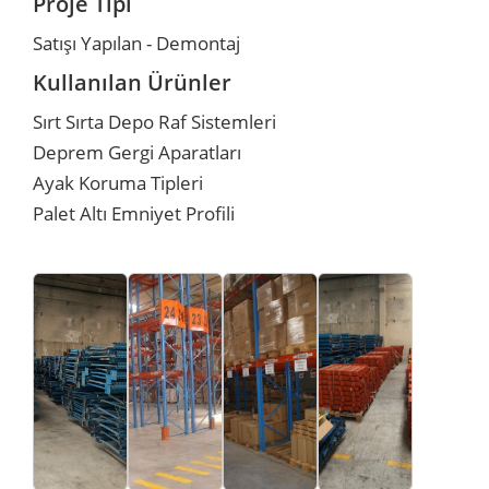
Proje Tipi
Satışı Yapılan - Demontaj
r
r
Kullanılan Ürünler
u
er
Sırt Sırta Depo Raf Sistemleri
Deprem Gergi Aparatları
u
Ayak Koruma Tipleri
Palet Altı Emniyet Profili
r