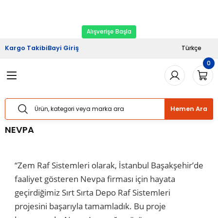
2026 Kampanyası Başladı.
Ekipman Yenileme
Geri Dön
Geri Dön
Geri Dön
Geri Dön
Geri Dön
Zamanı
Alışverişe Başla
riş
şveriş
Haberler
Kargo Takibi
Bayi Giriş
Türkçe
0
Sistemleri
Sistemleri
lımı
Sistemleri
Bizden Haberler
Sistemleri
Sistemleri
ları
taj Hizmetleri
 Yük Raf Sistemleri
Basında Biz
Hemen Ara
temleri
temleri
izmetleri
ipmanları
Blog
NEVPA
 Raf Sistemleri
 Raf Sistemleri
arım Hizmetleri
arı Güvenlik Aparatları
“Zem Raf Sistemleri olarak, İstanbul Başakşehir’de
f Sistemleri
ları
eri
faaliyet gösteren Nevpa firması için hayata
geçirdiğimiz Sırt Sırta Depo Raf Sistemleri
rı
ri
projesini başarıyla tamamladık. Bu proje
ları
ları