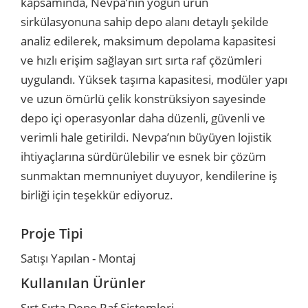
kapsamında, Nevpa’nın yoğun ürün
sirkülasyonuna sahip depo alanı detaylı şekilde
r
r
analiz edilerek, maksimum depolama kapasitesi
ve hızlı erişim sağlayan sırt sırta raf çözümleri
u
er
uygulandı. Yüksek taşıma kapasitesi, modüler yapı
ve uzun ömürlü çelik konstrüksiyon sayesinde
u
depo içi operasyonlar daha düzenli, güvenli ve
verimli hale getirildi. Nevpa’nın büyüyen lojistik
ihtiyaçlarına sürdürülebilir ve esnek bir çözüm
sunmaktan memnuniyet duyuyor, kendilerine iş
birliği için teşekkür ediyoruz.
r
Proje Tipi
Satışı Yapılan - Montaj
Kullanılan Ürünler
Sırt Sırta Depo Raf Sistemleri