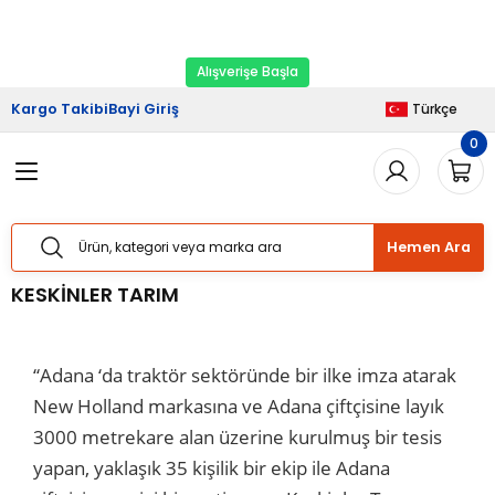
2026 Kampanyası Başladı.
Ekipman Yenileme
Geri Dön
Geri Dön
Geri Dön
Geri Dön
Geri Dön
Zamanı
Alışverişe Başla
riş
şveriş
Haberler
Kargo Takibi
Bayi Giriş
Türkçe
0
Sistemleri
Sistemleri
lımı
Sistemleri
Bizden Haberler
Sistemleri
Sistemleri
ları
taj Hizmetleri
 Yük Raf Sistemleri
Basında Biz
Hemen Ara
temleri
temleri
izmetleri
ipmanları
Blog
KESKİNLER TARIM
 Raf Sistemleri
 Raf Sistemleri
arım Hizmetleri
arı Güvenlik Aparatları
“Adana ‘da traktör sektöründe bir ilke imza atarak
f Sistemleri
ları
eri
New Holland markasına ve Adana çiftçisine layık
3000 metrekare alan üzerine kurulmuş bir tesis
rı
ri
yapan, yaklaşık 35 kişilik bir ekip ile Adana
ları
ları