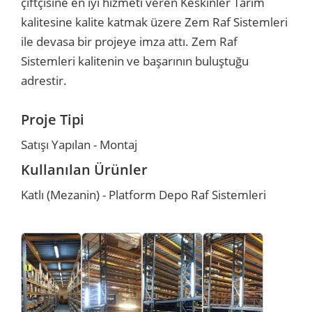
çiftçisine en iyi hizmeti veren Keskinler Tarım
kalitesine kalite katmak üzere Zem Raf Sistemleri
r
r
ile devasa bir projeye imza attı. Zem Raf
Sistemleri kalitenin ve başarının buluştuğu
u
er
adrestir.
u
Proje Tipi
Satışı Yapılan - Montaj
Kullanılan Ürünler
Katlı (Mezanin) - Platform Depo Raf Sistemleri
r