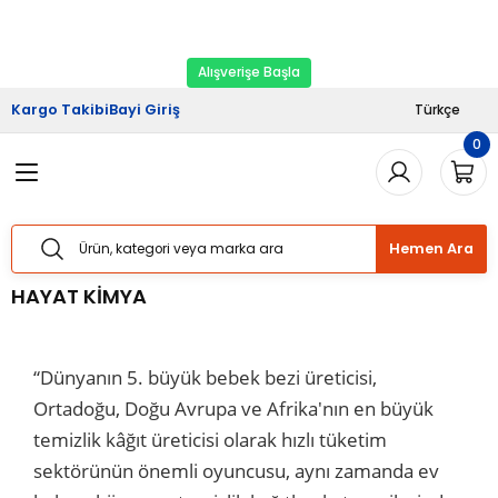
2026 Kampanyası Başladı.
Ekipman Yenileme
Geri Dön
Geri Dön
Geri Dön
Geri Dön
Geri Dön
Zamanı
Alışverişe Başla
riş
şveriş
Haberler
Kargo Takibi
Bayi Giriş
Türkçe
0
Sistemleri
Sistemleri
lımı
Sistemleri
Bizden Haberler
Sistemleri
Sistemleri
ları
taj Hizmetleri
 Yük Raf Sistemleri
Basında Biz
Hemen Ara
temleri
temleri
izmetleri
ipmanları
Blog
HAYAT KİMYA
 Raf Sistemleri
 Raf Sistemleri
arım Hizmetleri
arı Güvenlik Aparatları
“Dünyanın 5. büyük bebek bezi üreticisi,
f Sistemleri
ları
eri
Ortadoğu, Doğu Avrupa ve Afrika'nın en büyük
temizlik kâğıt üreticisi olarak hızlı tüketim
rı
ri
sektörünün önemli oyuncusu, aynı zamanda ev
ları
ları