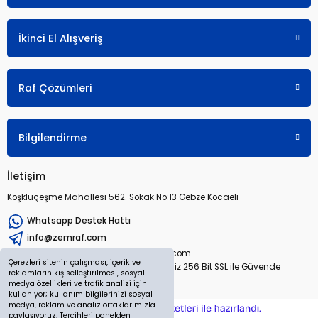
İkinci El Alışveriş
Raf Çözümleri
Bilgilendirme
İletişim
Köşklüçeşme Mahallesi 562. Sokak No:13 Gebze Kocaeli
Whatsapp Destek Hattı
info@zemraf.com
Copyright 2026 © zemraf.com
Çerezleri sitenin çalışması, içerik ve
Tüm hakları saklıdır. Sitemiz 256 Bit SSL ile Güvende
reklamların kişiselleştirilmesi, sosyal
medya özellikleri ve trafik analizi için
kullanıyor; kullanım bilgilerinizi sosyal
medya, reklam ve analiz ortaklarımızla
ideasoft
ile
e-
paylaşıyoruz. Tercihleri panelden