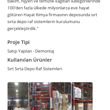
bakım, hijyen ve temizlik kağıtları kategorilerinde
100’den fazla ülkede milyonlarca eve hayat
r
r
götüren Hayat Kimya firmasının deposunda sırt
sırta depo raf sistemlerin kurulumunu
u
er
gerçekleştirdik.”
u
Proje Tipi
Satışı Yapılan - Demontaj
Kullanılan Ürünler
Sırt Sırta Depo Raf Sistemleri
r