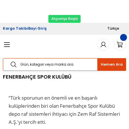
2026 Kampanyası Başladı.
Ekipman Yenileme
Geri Dön
Geri Dön
Geri Dön
Geri Dön
Geri Dön
Zamanı
Alışverişe Başla
riş
şveriş
Haberler
Kargo Takibi
Bayi Giriş
Türkçe
Sistemleri
Sistemleri
lımı
Sistemleri
Bizden Haberler
Sistemleri
Sistemleri
ları
taj Hizmetleri
 Yük Raf Sistemleri
Basında Biz
Hemen Ara
temleri
temleri
izmetleri
ipmanları
Blog
FENERBAHÇE SPOR KULÜBÜ
 Raf Sistemleri
 Raf Sistemleri
arım Hizmetleri
arı Güvenlik Aparatları
“Türk sporunun en önemli ve en başarılı
f Sistemleri
ları
eri
kulüplerinden biri olan Fenerbahçe Spor Kulübü
depo raf sistemleri ihtiyacı için Zem Raf Sistemleri
rı
ri
A.Ş.'yi tercih etti.
ları
ları