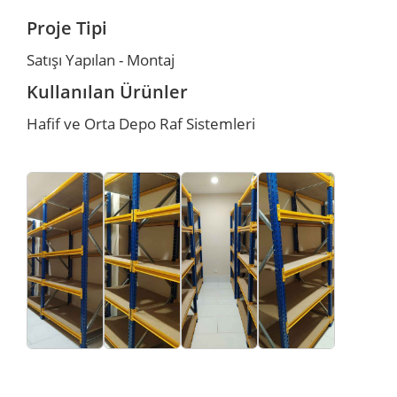
Proje Tipi
r
r
Satışı Yapılan - Montaj
Kullanılan Ürünler
u
er
Hafif ve Orta Depo Raf Sistemleri
u
r